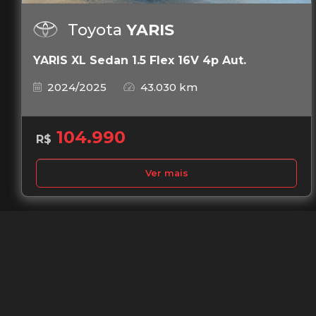
Toyota
YARIS
YARIS XL Sedan 1.5 Flex 16V 4p Aut.
2024/2025
43.030 km
104.990
R$
Ver mais