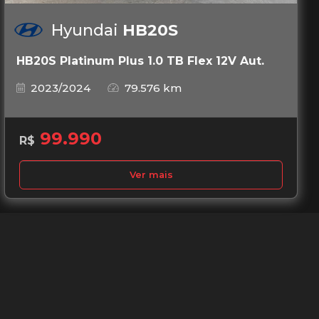
Hyundai
HB20S
HB20S Platinum Plus 1.0 TB Flex 12V Aut.
2023/2024
79.576 km
99.990
R$
Ver mais