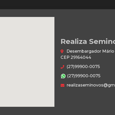
Realiza Semin
Desembargador Mário da
CEP 29164044
(27)99900-0075
(27)99900-0075
realizaseminovos@gm