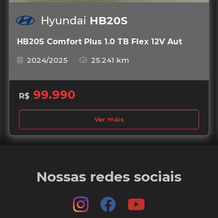
Hyundai
HB20S
HB20S Comfort Plus 1.0 TB Flex 12V Aut
2024/2025
25.241 km
99.990
R$
Ver mais
Nossas redes sociais