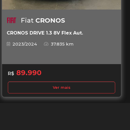
Fiat
CRONOS
CRONOS DRIVE 1.3 8V Flex Aut.
2023/2024
37.835 km
89.990
R$
Ver mais