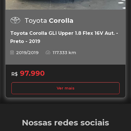
Toyota
Corolla
Toyota Corolla GLi Upper 1.8 Flex 16V Aut. -
Preto - 2019
2019/2019
117.333 km
97.990
R$
Ver mais
Nossas redes sociais