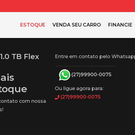
ESTOQUE
VENDA SEU CARRO
FINANCIE
.0 TB Flex
Entre em contato pelo Whatsap
ais
(27)99900-0075
stoque
Ou ligue agora para:
(27)99900-0075
 contato com nossa
s!