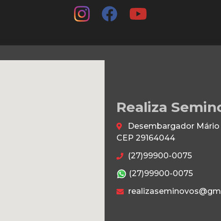
Realiza Semin
Desembargador Mário da
CEP 29164044
(27)99900-0075
(27)99900-0075
realizaseminovos@gm