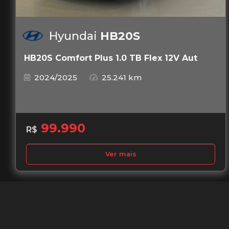
Hyundai
HB20S
HB20S Comfort Plus 1.0 TB Flex 12V Aut
2024/2025
25.241 km
99.990
R$
Ver mais