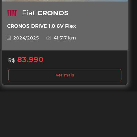
Fiat
CRONOS
CRONOS DRIVE 1.0 6V Flex
2024/2025
41.517 km
83.990
R$
Ver mais