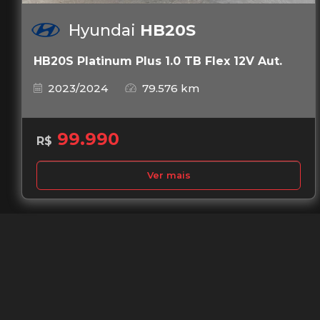
Hyundai
HB20S
HB20S Platinum Plus 1.0 TB Flex 12V Aut.
2023/2024
79.576 km
99.990
R$
Ver mais