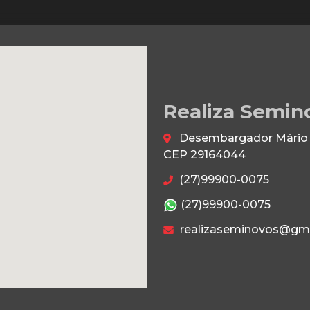
Realiza Semin
Desembargador Mário da
CEP 29164044
(27)99900-0075
(27)99900-0075
realizaseminovos@gm