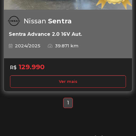
Nissan
Sentra
Sentra Advance 2.0 16V Aut.
2024/2025
39.871 km
129.990
R$
Ver mais
1