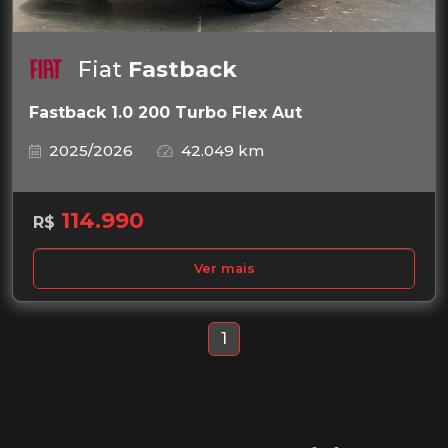
Fiat
Fastback
Fastback 1.0 200 Turbo Flex Aut
2025/2026
42.049 km
114.990
R$
Ver mais
1