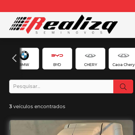
en
BMW
BYD
CHERY
Caoa Chery
3
veículos encontrados