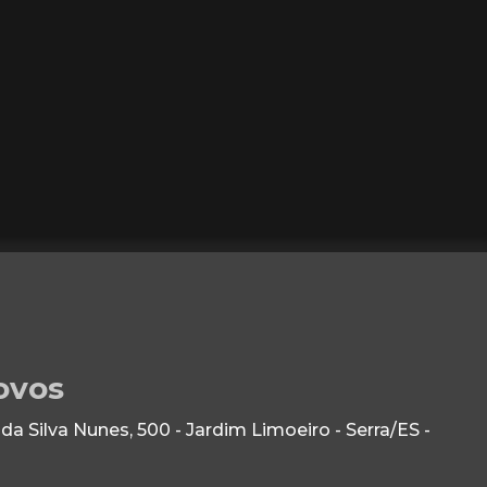
ovos
 Silva Nunes, 500 - Jardim Limoeiro - Serra/ES -