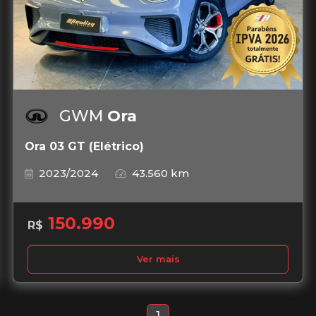
GWM
Ora
Ora 03 GT (Elétrico)
2023/2024
43.560 km
150.990
R$
Ver mais
1