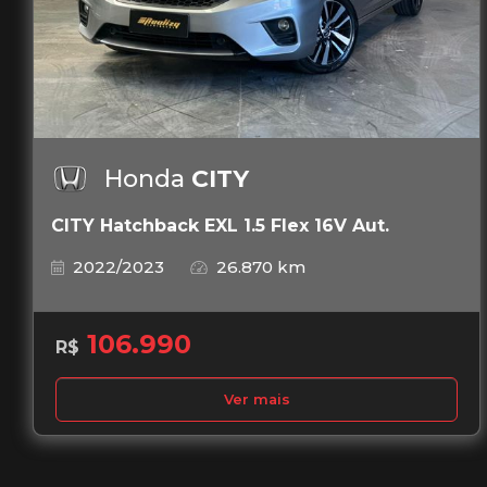
Honda
CITY
CITY Hatchback EXL 1.5 Flex 16V Aut.
2022/2023
26.870 km
106.990
R$
Ver mais