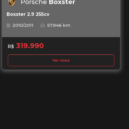
Porsche
Boxster
Boxster 2.9 255cv
2010/2011
57.946 km
319.990
R$
Ver mais