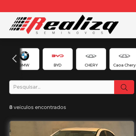
en
BMW
BYD
CHERY
Caoa Chery
8
veículos encontrados