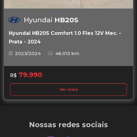
Hyundai
HB20S
Hyundai HB20S Comfort 1.0 Flex 12V Mec. -
Prata - 2024
2023/2024
46.013 km
79.990
R$
Ver mais
Nossas redes sociais