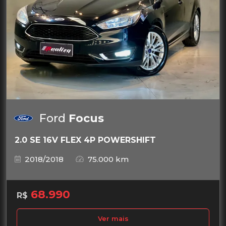
Ford
Focus
2.0 SE 16V FLEX 4P POWERSHIFT
2018/2018
75.000 km
68.990
R$
Ver mais