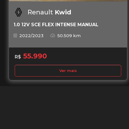
Renault
Kwid
1.0 12V SCE FLEX INTENSE MANUAL
2022/2023
50.509 km
55.990
R$
Ver mais