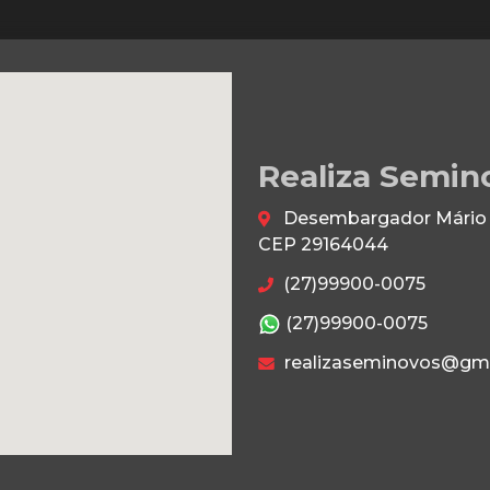
Realiza Semin
Desembargador Mário da
CEP 29164044
(27)99900-0075
(27)99900-0075
realizaseminovos@gm