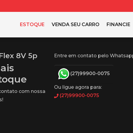
ESTOQUE
VENDA SEU CARRO
FINANCIE
Flex 8V 5p
Entre em contato pelo Whatsap
ais
(27)99900-0075
stoque
Ou ligue agora para:
 contato com nossa
(27)99900-0075
s!