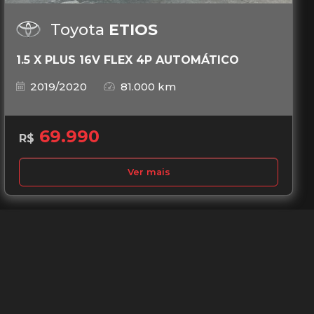
Toyota
ETIOS
1.5 X PLUS 16V FLEX 4P AUTOMÁTICO
2019/2020
81.000 km
69.990
R$
Ver mais