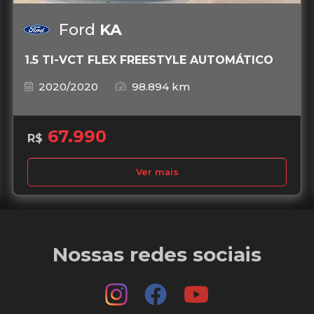
Ford
KA
1.5 TI-VCT FLEX FREESTYLE AUTOMÁTICO
2020/2020
98.894 km
67.990
R$
Ver mais
Nossas redes sociais