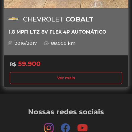
CHEVROLET
COBALT
1.8 MPFI LTZ 8V FLEX 4P AUTOMÁTICO
2016/2017
88.000 km
59.900
R$
Ver mais
Nossas redes sociais