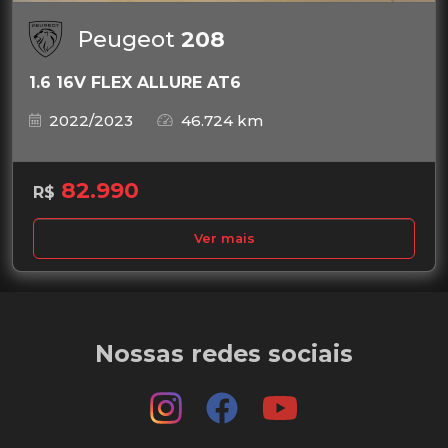
Peugeot
208
1.6 16V FLEX ALLURE AT6
2022/2023
46.724 km
82.990
R$
Ver mais
Nossas redes sociais