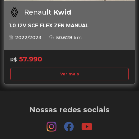
Renault
Kwid
1.0 12V SCE FLEX ZEN MANUAL
2022/2023
50.628 km
57.990
R$
Ver mais
Nossas redes sociais