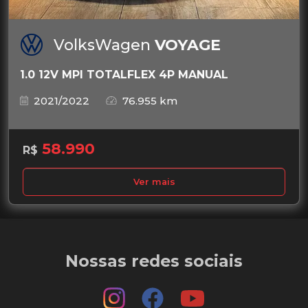
VolksWagen
VOYAGE
1.0 12V MPI TOTALFLEX 4P MANUAL
2021/2022
76.955 km
58.990
R$
Ver mais
Nossas redes sociais