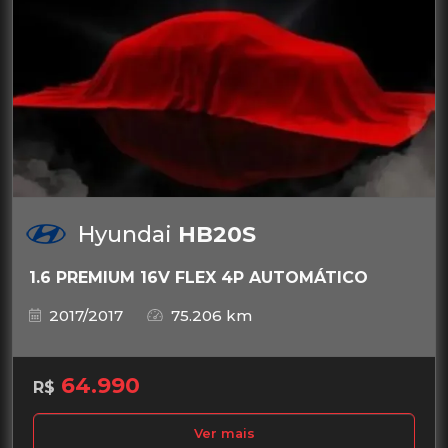
Hyundai
HB20S
1.6 PREMIUM 16V FLEX 4P AUTOMÁTICO
2017/2017
75.206 km
64.990
R$
Ver mais