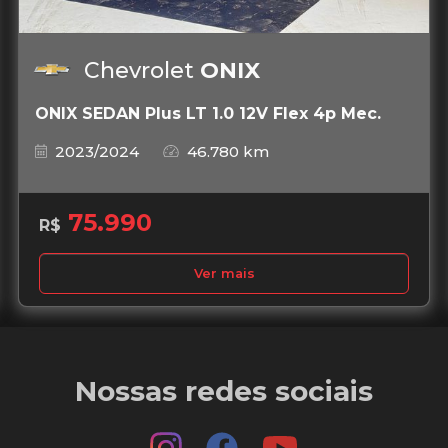
Chevrolet
ONIX
ONIX SEDAN Plus LT 1.0 12V Flex 4p Mec.
2023/2024
46.780 km
75.990
R$
Ver mais
Nossas redes sociais