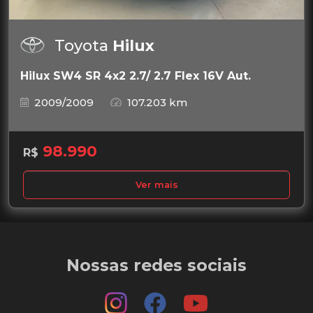
Toyota
Hilux
Hilux SW4 SR 4x2 2.7/ 2.7 Flex 16V Aut.
2009/2009
107.203 km
98.990
R$
Ver mais
Nossas redes sociais