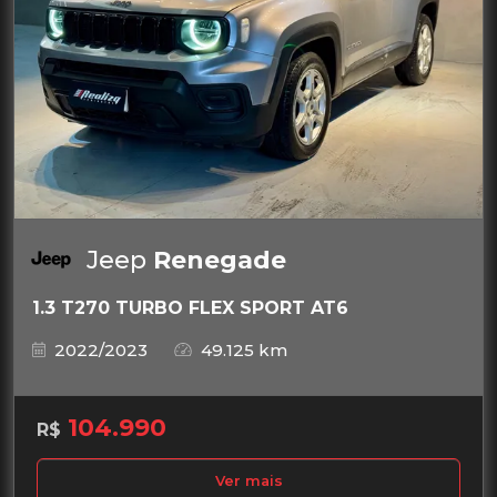
Jeep
Renegade
1.3 T270 TURBO FLEX SPORT AT6
2022/2023
49.125 km
104.990
R$
Ver mais