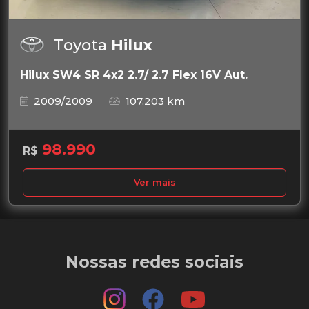
Toyota
Hilux
Hilux SW4 SR 4x2 2.7/ 2.7 Flex 16V Aut.
2009/2009
107.203 km
98.990
R$
Ver mais
Nossas redes sociais