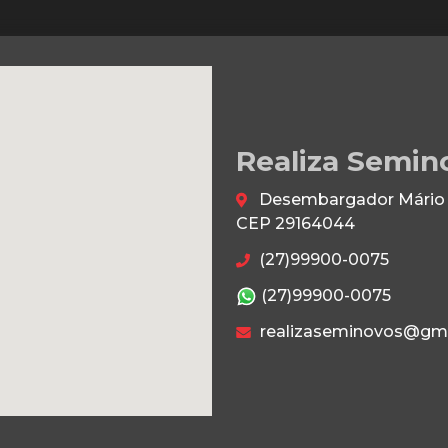
Realiza Semin
Desembargador Mário da
CEP 29164044
(27)99900-0075
(27)99900-0075
realizaseminovos@gm