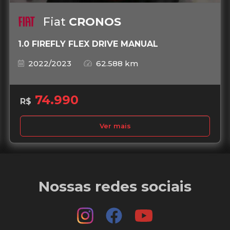
Fiat
CRONOS
1.0 FIREFLY FLEX DRIVE MANUAL
2022/2023
62.588 km
74.990
R$
Ver mais
Nossas redes sociais