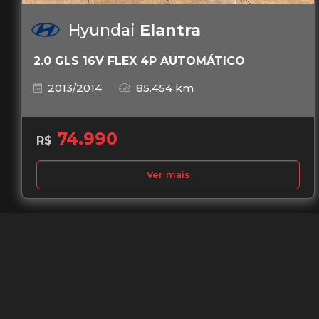
Hyundai
Elantra
2.0 GLS 16V FLEX 4P AUTOMÁTICO
2013/2014
85.454 km
74.990
R$
Ver mais