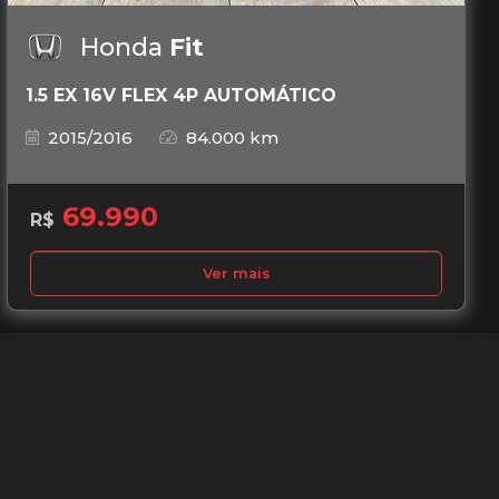
Honda
Fit
1.5 EX 16V FLEX 4P AUTOMÁTICO
2015/2016
84.000 km
69.990
R$
Ver mais