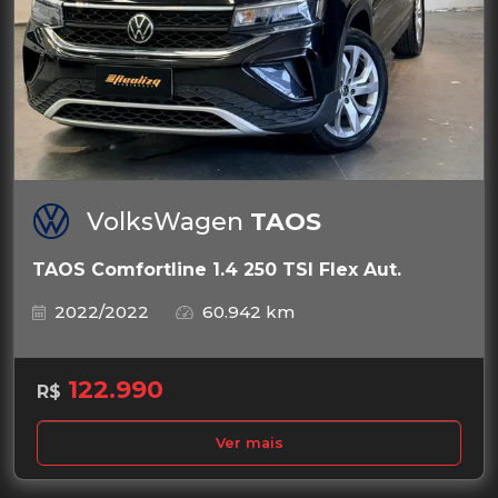
VolksWagen
TAOS
TAOS Comfortline 1.4 250 TSI Flex Aut.
2022/2022
60.942 km
122.990
R$
Ver mais