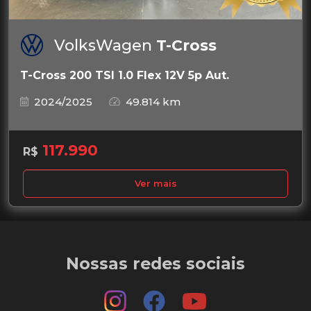
VolksWagen
T-Cross
T-Cross 200 TSI 1.0 Flex 12V 5p Aut.
2024/2025
49.814 km
117.990
R$
Ver mais
Nossas redes sociais