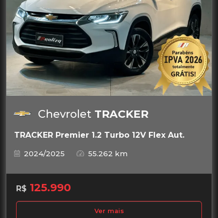
Chevrolet
TRACKER
TRACKER Premier 1.2 Turbo 12V Flex Aut.
2024/2025
55.262 km
125.990
R$
Ver mais