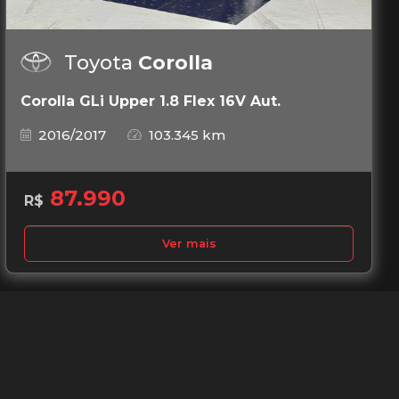
Toyota
Corolla
Corolla GLi Upper 1.8 Flex 16V Aut.
2016/2017
103.345 km
87.990
R$
Ver mais