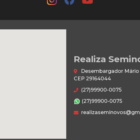
Realiza Semin
Desembargador Mário da
CEP 29164044
(27)99900-0075
(27)99900-0075
realizaseminovos@gm