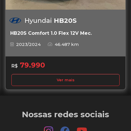
Hyundai
HB20S
HB20S Comfort 1.0 Flex 12V Mec.
2023/2024
46.487 km
79.990
R$
Ver mais
Nossas redes sociais