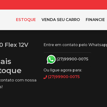
ESTOQUE
VENDA SEU CARRO
FINANCIE
0 Flex 12V
Entre em contato pelo Whatsap
ais
(27)99900-0075
stoque
Ou ligue agora para:
(27)99900-0075
 contato com nossa
s!