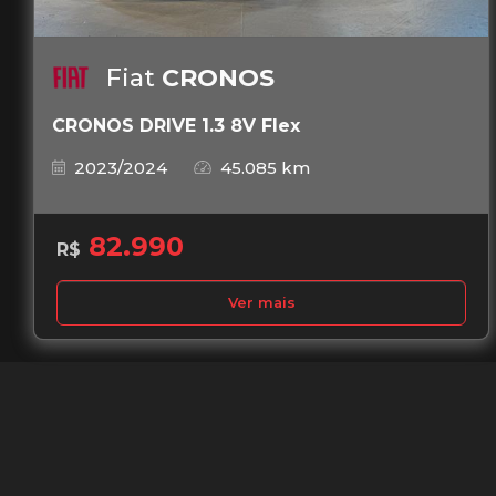
Fiat
CRONOS
CRONOS DRIVE 1.3 8V Flex
2023/2024
45.085 km
82.990
R$
Ver mais