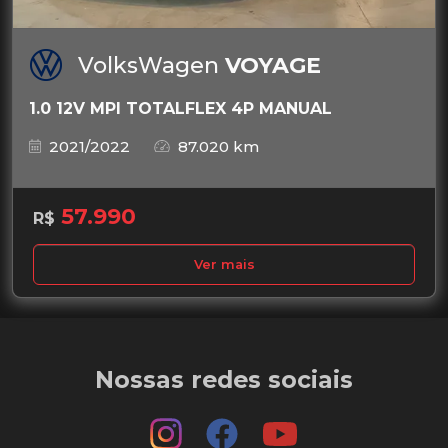
VolksWagen
VOYAGE
1.0 12V MPI TOTALFLEX 4P MANUAL
2021/2022
87.020 km
57.990
R$
Ver mais
Nossas redes sociais