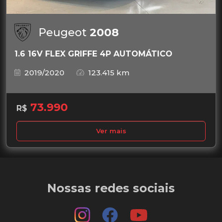
Peugeot
2008
1.6 16V FLEX GRIFFE 4P AUTOMÁTICO
2019/2020
123.415 km
73.990
R$
Ver mais
Nossas redes sociais