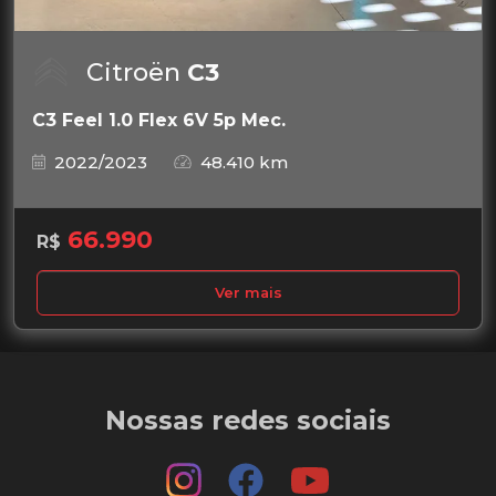
Citroën
C3
C3 Feel 1.0 Flex 6V 5p Mec.
2022/2023
48.410 km
66.990
R$
Ver mais
Nossas redes sociais