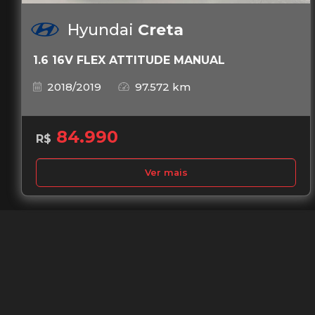
Hyundai
Creta
1.6 16V FLEX ATTITUDE MANUAL
2018/2019
97.572 km
84.990
R$
Ver mais