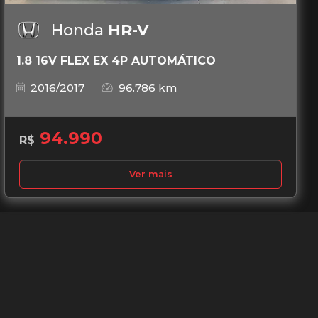
Honda
HR-V
1.8 16V FLEX EX 4P AUTOMÁTICO
2016/2017
96.786 km
94.990
R$
Ver mais