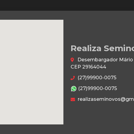
Realiza Semin
Desembargador Mário da
CEP 29164044
(27)99900-0075
(27)99900-0075
realizaseminovos@gm