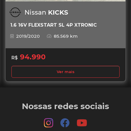
Nissan
KICKS
1.6 16V FLEXSTART SL 4P XTRONIC
2019/2020
85.569 km
94.990
R$
Ver mais
Nossas redes sociais