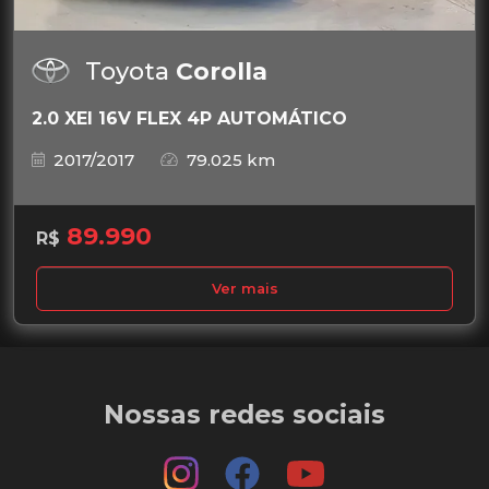
Toyota
Corolla
2.0 XEI 16V FLEX 4P AUTOMÁTICO
2017/2017
79.025 km
89.990
R$
Ver mais
Nossas redes sociais