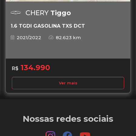
CHERY
Tiggo
1.6 TGDI GASOLINA TXS DCT
2021/2022
82.623 km
134.990
R$
Ver mais
Nossas redes sociais