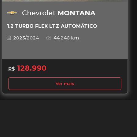
Chevrolet
MONTANA
1.2 TURBO FLEX LTZ AUTOMÁTICO
2023/2024
44.246 km
128.990
R$
Ver mais