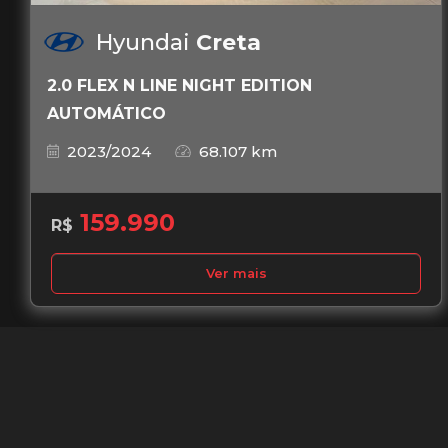
Hyundai
Creta
2.0 FLEX N LINE NIGHT EDITION
AUTOMÁTICO
2023/2024
68.107 km
159.990
R$
Ver mais