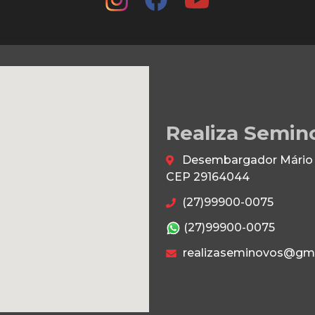
Realiza Semin
Desembargador Mário da
CEP 29164044
(27)99900-0075
(27)99900-0075
realizaseminovos@gm