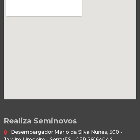
Realiza Seminovos
Desembargador Mário da Silva Nunes, 500 -
Jardim Limoeiro - Serra/ES - CEP 29164044