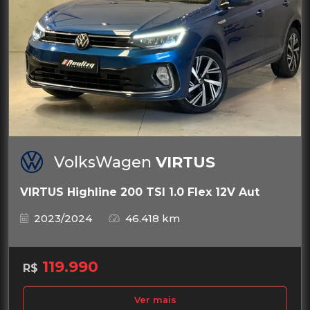
VolksWagen
VIRTUS
VIRTUS Highline 200 TSI 1.0 Flex 12V Aut
2023/2024
46.418 km
119.990
R$
Ver mais