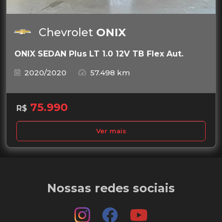
Chevrolet
ONIX
ONIX SEDAN Plus LT 1.0 12V TB Flex Aut.
2020/2020
57.498 km
75.990
R$
Ver mais
Nossas redes sociais