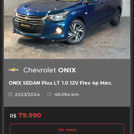
Chevrolet
ONIX
ONIX SEDAN Plus LT 1.0 12V Flex 4p Mec.
2023/2024
49.094 km
79.990
R$
Ver mais