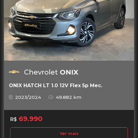
Chevrolet
ONIX
ONIX HATCH LT 1.0 12V Flex 5p Mec.
2023/2024
49.882 km
69.990
R$
Ver mais