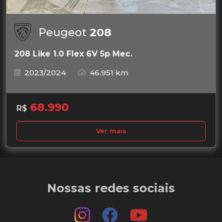
Peugeot
208
208 Like 1.0 Flex 6V 5p Mec.
2023/2024
46.951 km
68.990
R$
Ver mais
Nossas redes sociais