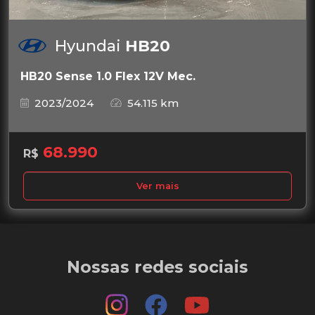
Hyundai
HB20
HB20 Sense 1.0 Flex 12V Mec.
2023/2024
54.115 km
68.990
R$
Ver mais
Nossas redes sociais