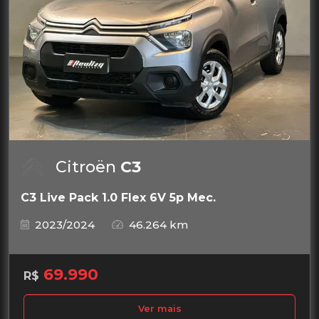
Citroën
C3
C3 Live Pack 1.0 Flex 6V 5p Mec.
2023/2024
46.264 km
69.990
R$
Ver mais