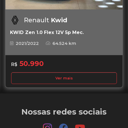
Renault
Kwid
KWID Zen 1.0 Flex 12V 5p Mec.
2021/2022
64.524 km
50.990
R$
Ver mais
Nossas redes sociais