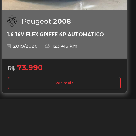
Peugeot
2008
1.6 16V FLEX GRIFFE 4P AUTOMÁTICO
2019/2020
123.415 km
73.990
R$
Ver mais