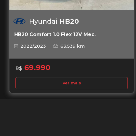
Hyundai
HB20
HB20 Comfort 1.0 Flex 12V Mec.
2022/2023
63.539 km
69.990
R$
Ver mais