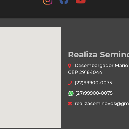
Realiza Semin
Desembargador Mário da
CEP 29164044
(27)99900-0075
(27)99900-0075
realizaseminovos@gm