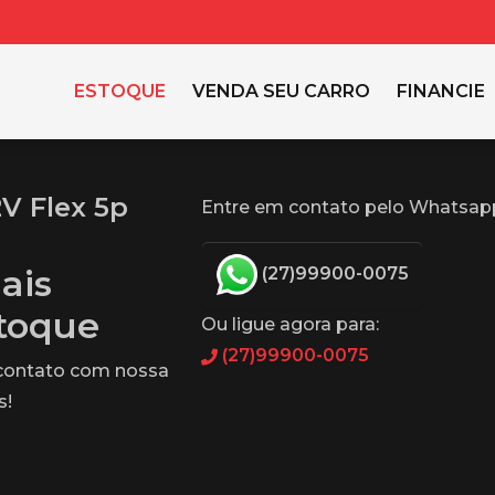
ESTOQUE
VENDA SEU CARRO
FINANCIE
V Flex 5p
Entre em contato pelo Whatsap
ais
(27)99900-0075
stoque
Ou ligue agora para:
(27)99900-0075
 contato com nossa
s!