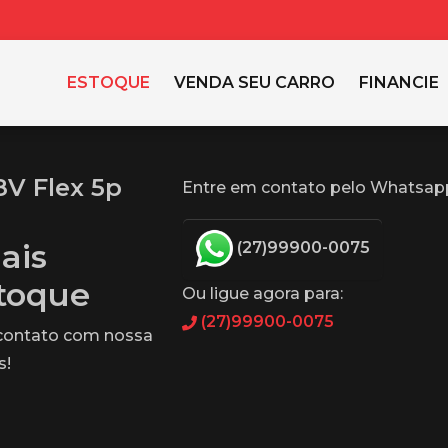
ESTOQUE
VENDA SEU CARRO
FINANCIE
8V Flex 5p
Entre em contato pelo Whatsap
ais
(27)99900-0075
stoque
Ou ligue agora para:
(27)99900-0075
 contato com nossa
s!