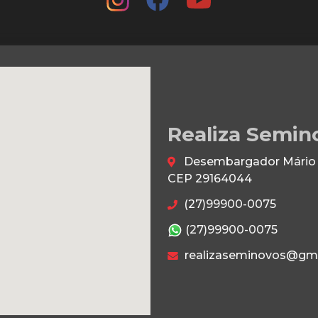
Realiza Semin
Desembargador Mário da
CEP 29164044
(27)99900-0075
(27)99900-0075
realizaseminovos@gm