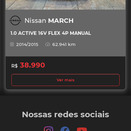
Nissan
MARCH
1.0 ACTIVE 16V FLEX 4P MANUAL
2014/2015
62.941 km
38.990
R$
Ver mais
Nossas redes sociais