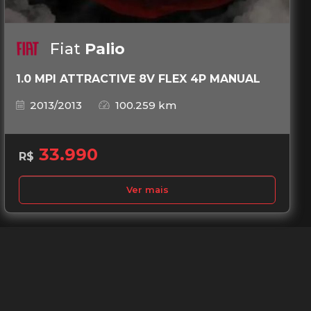
Fiat
Palio
1.0 MPI ATTRACTIVE 8V FLEX 4P MANUAL
2013/2013
100.259 km
33.990
R$
Ver mais