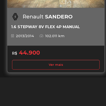
Renault
SANDERO
1.6 STEPWAY 8V FLEX 4P MANUAL
2013/2014
102.011 km
44.900
R$
Ver mais