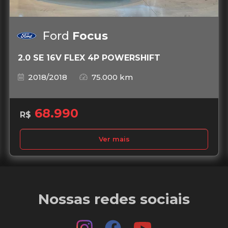
Ford
Focus
2.0 SE 16V FLEX 4P POWERSHIFT
2018/2018
75.000 km
68.990
R$
Ver mais
Nossas redes sociais