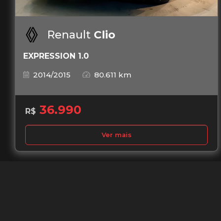
Renault
Clio
EXPRESSION 1.0
2014/2015
80.611 km
36.990
R$
Ver mais