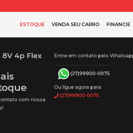
ESTOQUE
VENDA SEU CARRO
FINANCIE
0 8V 4p Flex
Entre em contato pelo Whatsap
ais
(27)99900-0075
stoque
Ou ligue agora para:
(27)99900-0075
 contato com nossa
s!