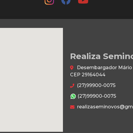
Realiza Semin
Desembargador Mário da
CEP 29164044
(27)99900-0075
(27)99900-0075
realizaseminovos@gm