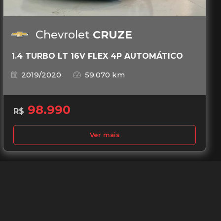
Chevrolet
CRUZE
1.4 TURBO LT 16V FLEX 4P AUTOMÁTICO
2019/2020
59.070 km
98.990
R$
Ver mais