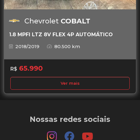
Chevrolet
COBALT
1.8 MPFI LTZ 8V FLEX 4P AUTOMÁTICO
2018/2019
80.500 km
65.990
R$
Ver mais
Nossas redes sociais