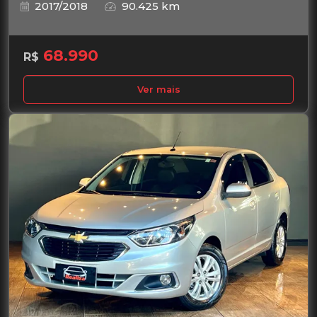
2017/2018
90.425 km
68.990
R$
Ver mais