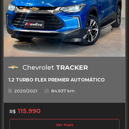
Chevrolet
TRACKER
1.2 TURBO FLEX PREMIER AUTOMÁTICO
2020/2021
84.937 km
115.990
R$
Ver mais