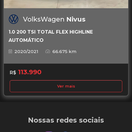
VolksWagen
Nivus
1.0 200 TSI TOTAL FLEX HIGHLINE
AUTOMÁTICO
2020/2021
66.675 km
113.990
R$
Ver mais
Nossas redes sociais