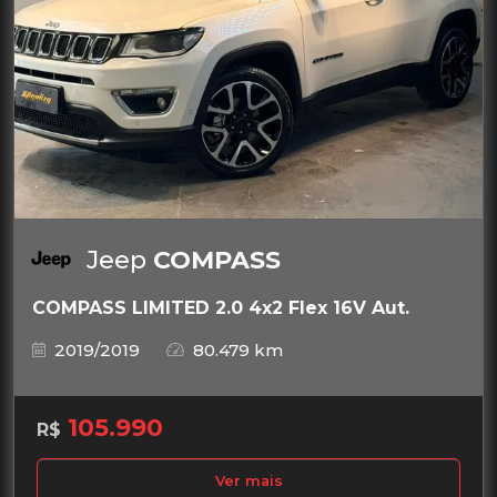
Jeep
COMPASS
COMPASS LIMITED 2.0 4x2 Flex 16V Aut.
2019/2019
80.479 km
105.990
R$
Ver mais