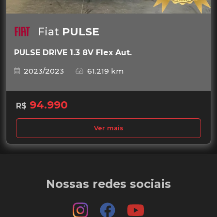
Fiat
PULSE
PULSE DRIVE 1.3 8V Flex Aut.
2023/2023
61.219 km
94.990
R$
Ver mais
Nossas redes sociais