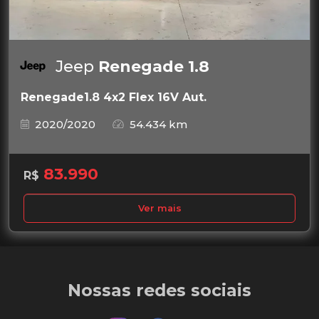
Jeep
Renegade 1.8
Renegade1.8 4x2 Flex 16V Aut.
2020/2020
54.434 km
83.990
R$
Ver mais
Nossas redes sociais