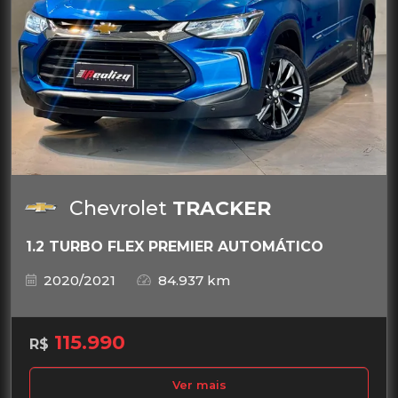
Chevrolet
TRACKER
1.2 TURBO FLEX PREMIER AUTOMÁTICO
2020/2021
84.937 km
115.990
R$
Ver mais