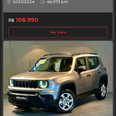
2023/2024
46.073 km
106.990
R$
Ver mais