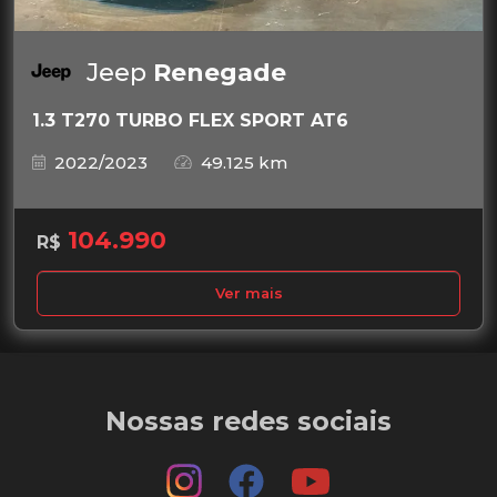
Jeep
Renegade
1.3 T270 TURBO FLEX SPORT AT6
2022/2023
49.125 km
104.990
R$
Ver mais
Nossas redes sociais